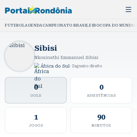
FUTEBOL
AGENDA
CAMPEONATO BRASILEIRO
COPA DO MUNDO 
Sibisi
Nkosinathi Emmanuel Sibisi
África do Sul
·
Zagueiro direito
0
0
GOLS
ASSISTÊNCIAS
1
90
JOGOS
MINUTOS