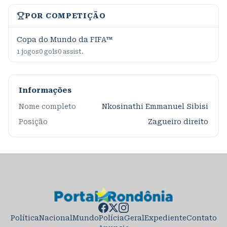
POR COMPETIÇÃO
Copa do Mundo da FIFA™
1
jogos
0
gols
0
assist.
Informações
Nome completo
Nkosinathi Emmanuel Sibisi
Posição
Zagueiro direito
Política
Nacional
Mundo
Polícia
Geral
Expediente
Contato