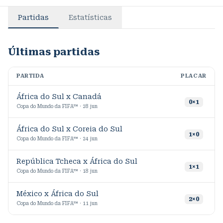
Partidas
Estatísticas
Últimas partidas
PARTIDA
PLACAR
M
África do Sul x Canadá
0
×
1
Copa do Mundo da FIFA™ · 28 jun
África do Sul x Coreia do Sul
1
×
0
Copa do Mundo da FIFA™ · 24 jun
República Tcheca x África do Sul
1
×
1
Copa do Mundo da FIFA™ · 18 jun
México x África do Sul
9
2
×
0
Copa do Mundo da FIFA™ · 11 jun