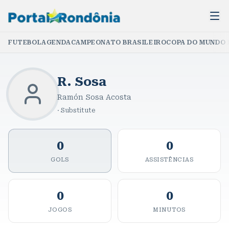
FUTEBOL
AGENDA
CAMPEONATO BRASILEIRO
COPA DO MUNDO 
R. Sosa
Ramón Sosa Acosta
·
Substitute
0
0
GOLS
ASSISTÊNCIAS
0
0
JOGOS
MINUTOS