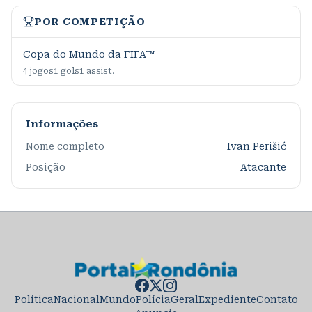
POR COMPETIÇÃO
Copa do Mundo da FIFA™
4
jogos
1
gols
1
assist.
Informações
Nome completo
Ivan Perišić
Posição
Atacante
Política
Nacional
Mundo
Polícia
Geral
Expediente
Contato