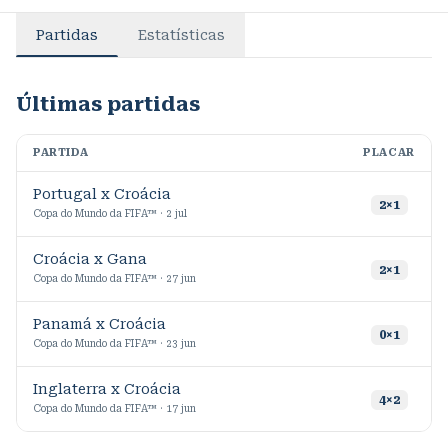
Partidas
Estatísticas
Últimas partidas
PARTIDA
PLACAR
M
Portugal x Croácia
9
2
×
1
Copa do Mundo da FIFA™ · 2 jul
Croácia x Gana
9
2
×
1
Copa do Mundo da FIFA™ · 27 jun
Panamá x Croácia
4
0
×
1
Copa do Mundo da FIFA™ · 23 jun
Inglaterra x Croácia
9
4
×
2
Copa do Mundo da FIFA™ · 17 jun