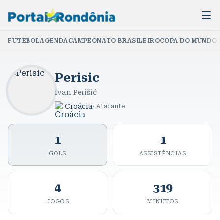
FUTEBOL
AGENDA
CAMPEONATO BRASILEIRO
COPA DO MUNDO 
Perisic
Ivan Perišić
Croácia
·
Atacante
1
1
GOLS
ASSISTÊNCIAS
4
319
JOGOS
MINUTOS