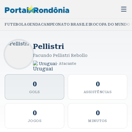
FUTEBOL
AGENDA
CAMPEONATO BRASILEIRO
COPA DO MUNDO 
Pellistri
Facundo Pellistri Rebollo
Uruguai
·
Atacante
0
0
GOLS
ASSISTÊNCIAS
0
0
JOGOS
MINUTOS