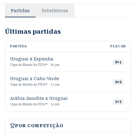
Partidas
Estatísticas
Últimas partidas
PARTIDA
PLACAR
M
Uruguai x Espanha
0
×
1
Copa do Mundo da FIFA™ · 26 jun
Uruguai x Cabo Verde
2
×
2
Copa do Mundo da FIFA™ · 21 jun
Arábia Saudita x Uruguai
1
×
1
Copa do Mundo da FIFA™ · 15 jun
POR COMPETIÇÃO