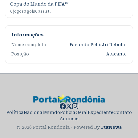
Copa do Mundo da FIFA™
0
jogos
0
gols
0
assist.
Informações
Nome completo
Facundo Pellistri Rebollo
Posição
Atacante
Política
Nacional
Mundo
Polícia
Geral
Expediente
Contato
Anuncie
© 2026 Portal Rondonia
·
Powered By
FutNews