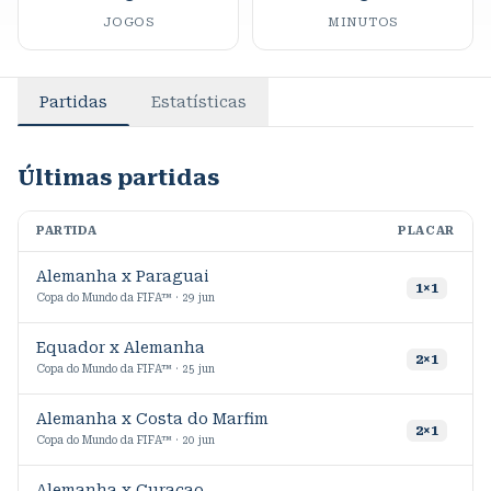
JOGOS
MINUTOS
Partidas
Estatísticas
Últimas partidas
PARTIDA
PLACAR
M
Alemanha x Paraguai
1
×
1
Copa do Mundo da FIFA™ · 29 jun
Equador x Alemanha
2
×
1
Copa do Mundo da FIFA™ · 25 jun
Alemanha x Costa do Marfim
2
×
1
Copa do Mundo da FIFA™ · 20 jun
Alemanha x Curaçao