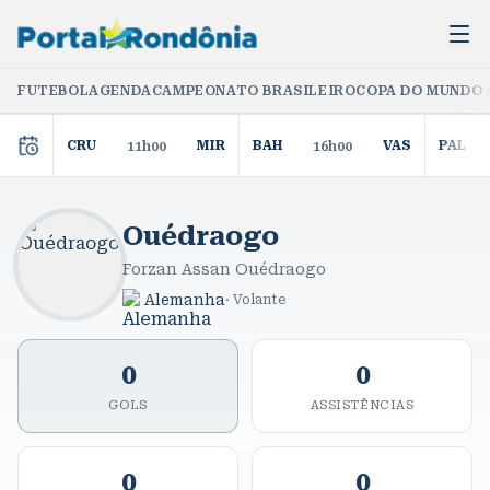
FUTEBOL
AGENDA
CAMPEONATO BRASILEIRO
COPA DO MUNDO 
CRU
MIR
BAH
VAS
PAL
11h00
16h00
Ouédraogo
Forzan Assan Ouédraogo
Alemanha
·
Volante
0
0
GOLS
ASSISTÊNCIAS
0
0