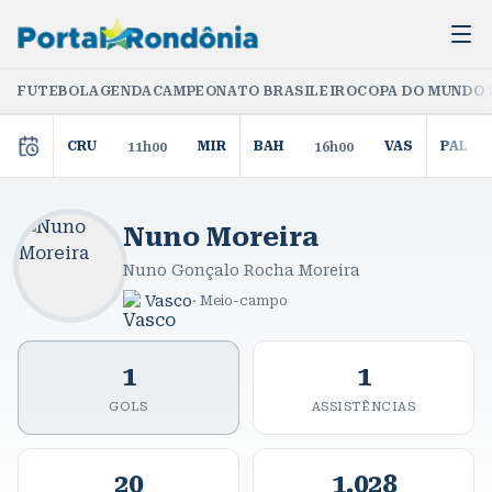
FUTEBOL
AGENDA
CAMPEONATO BRASILEIRO
COPA DO MUNDO 
CRU
MIR
BAH
VAS
PAL
11h00
16h00
Nuno Moreira
Nuno Gonçalo Rocha Moreira
Vasco
·
Meio-campo
1
1
GOLS
ASSISTÊNCIAS
20
1.028