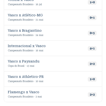
7
1
×
0
Campeonato Brasileiro · 16 jul
Vasco x Atlético-MG
5
0
×
1
Campeonato Brasileiro · 31 mai
Vasco x Bragantino
0
×
3
Campeonato Brasileiro · 24 mai
Internacional x Vasco
6
4
×
1
Campeonato Brasileiro · 16 mai
Vasco x Paysandu
2
2
×
2
Copa do Brasil · 13 mai
Vasco x Athletico-PR
2
1
×
0
Campeonato Brasileiro · 10 mai
Flamengo x Vasco
1
2
×
2
Campeonato Brasileiro · 3 mai