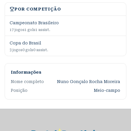
POR COMPETIÇÃO
Campeonato Brasileiro
17
jogos
1
gols
1
assist.
Copa do Brasil
3
jogos
0
gols
0
assist.
Informações
Nome completo
Nuno Gonçalo Rocha Moreira
Posição
Meio-campo