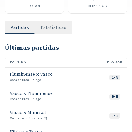
JOGOS
MINUTOS
Partidas
Estatísticas
Últimas partidas
PARTIDA
PLACAR
M
Fluminense x Vasco
8
1
×
3
Copa do Brasil · 5 ago
Vasco x Fluminense
1
0
×
0
Copa do Brasil · 1 ago
Vasco x Mirassol
3
1
×
1
Campeonato Brasileiro · 25 jul
Vitória x Vasco