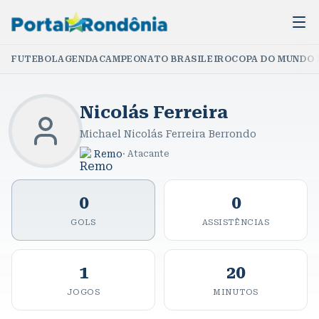
FUTEBOL
AGENDA
CAMPEONATO BRASILEIRO
COPA DO MUNDO 
Nicolás Ferreira
Michael Nicolás Ferreira Berrondo
Remo
·
Atacante
0
0
GOLS
ASSISTÊNCIAS
1
20
JOGOS
MINUTOS