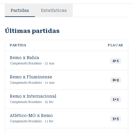
Partidas
Estatísticas
Últimas partidas
PARTIDA
PLACAR
M
Remo x Bahia
4
×
1
Campeonato Brasileiro · 22 mar
Remo x Fluminense
2
0
×
2
Campeonato Brasileiro · 12 mar
Remo x Internacional
1
×
1
Campeonato Brasileiro · 25 fev
Atlético-MG x Remo
3
×
3
Campeonato Brasileiro · 11 fev