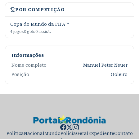
POR COMPETIÇÃO
Copa do Mundo da FIFA™
4
jogos
0
gols
0
assist.
Informações
Nome completo
Manuel Peter Neuer
Posição
Goleiro
Política
Nacional
Mundo
Polícia
Geral
Expediente
Contato