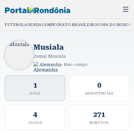
FUTEBOL
AGENDA
CAMPEONATO BRASILEIRO
COPA DO MUNDO 
Musiala
Jamal Musiala
Alemanha
·
Meio-campo
1
0
GOLS
ASSISTÊNCIAS
4
271
JOGOS
MINUTOS