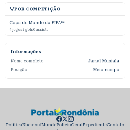
POR COMPETIÇÃO
Copa do Mundo da FIFA™
4
jogos
1
gols
0
assist.
Informações
Nome completo
Jamal Musiala
Posição
Meio-campo
Política
Nacional
Mundo
Polícia
Geral
Expediente
Contato