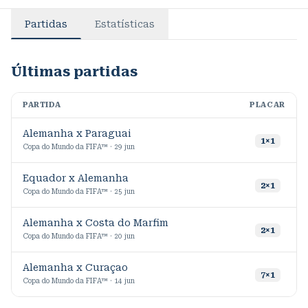
Partidas
Estatísticas
Últimas partidas
PARTIDA
PLACAR
M
Alemanha x Paraguai
5
1
×
1
Copa do Mundo da FIFA™ · 29 jun
Equador x Alemanha
9
2
×
1
Copa do Mundo da FIFA™ · 25 jun
Alemanha x Costa do Marfim
6
2
×
1
Copa do Mundo da FIFA™ · 20 jun
Alemanha x Curaçao
6
7
×
1
Copa do Mundo da FIFA™ · 14 jun