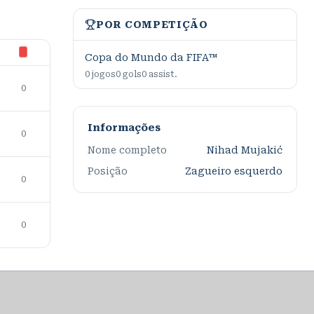
POR COMPETIÇÃO
Copa do Mundo da FIFA™
0
jogos
0
gols
0
assist.
0
Informações
0
Nome completo
Nihad Mujakić
Posição
Zagueiro esquerdo
0
0