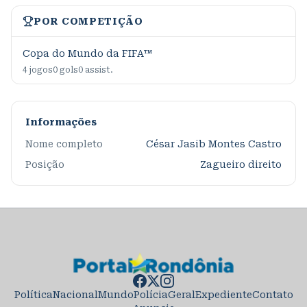
POR COMPETIÇÃO
Copa do Mundo da FIFA™
4
jogos
0
gols
0
assist.
Informações
Nome completo
César Jasib Montes Castro
Posição
Zagueiro direito
Política
Nacional
Mundo
Polícia
Geral
Expediente
Contato