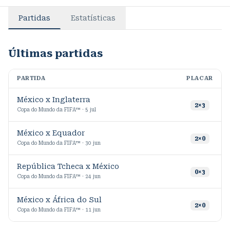
Partidas
Estatísticas
Últimas partidas
PARTIDA
PLACAR
M
México x Inglaterra
5
2
×
3
Copa do Mundo da FIFA™ · 5 jul
México x Equador
9
2
×
0
Copa do Mundo da FIFA™ · 30 jun
República Tcheca x México
1
0
×
3
Copa do Mundo da FIFA™ · 24 jun
México x África do Sul
9
2
×
0
Copa do Mundo da FIFA™ · 11 jun