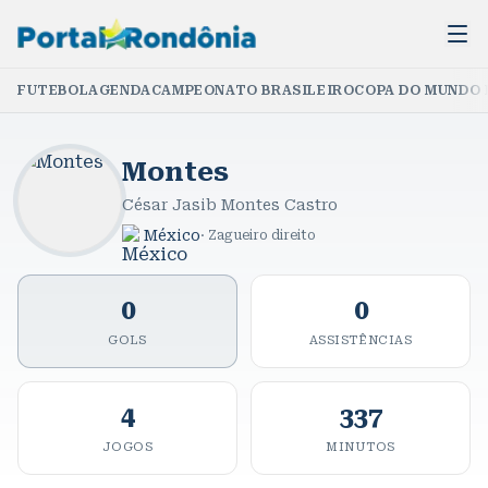
FUTEBOL
AGENDA
CAMPEONATO BRASILEIRO
COPA DO MUNDO 
Montes
César Jasib Montes Castro
México
·
Zagueiro direito
0
0
GOLS
ASSISTÊNCIAS
4
337
JOGOS
MINUTOS