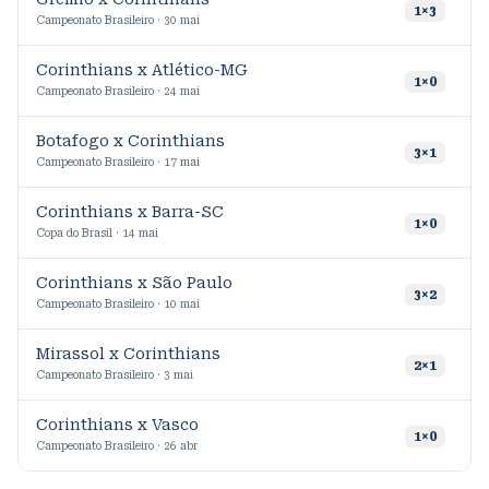
9
1
×
3
Campeonato Brasileiro · 30 mai
Corinthians x Atlético-MG
9
1
×
0
Campeonato Brasileiro · 24 mai
Botafogo x Corinthians
9
3
×
1
Campeonato Brasileiro · 17 mai
Corinthians x Barra-SC
3
1
×
0
Copa do Brasil · 14 mai
Corinthians x São Paulo
9
3
×
2
Campeonato Brasileiro · 10 mai
Mirassol x Corinthians
9
2
×
1
Campeonato Brasileiro · 3 mai
Corinthians x Vasco
8
1
×
0
Campeonato Brasileiro · 26 abr