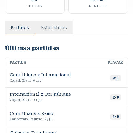
JOGOS
MINUTOS
Partidas
Estatísticas
Últimas partidas
PARTIDA
PLACAR
M
Corinthians x Internacional
9
2
×
1
Copa do Brasil · 6 ago
Internacional x Corinthians
9
2
×
0
Copa do Brasil · 2 ago
Corinthians x Remo
8
3
×
0
Campeonato Brasileiro · 23 jul
Grêmio x Corinthians