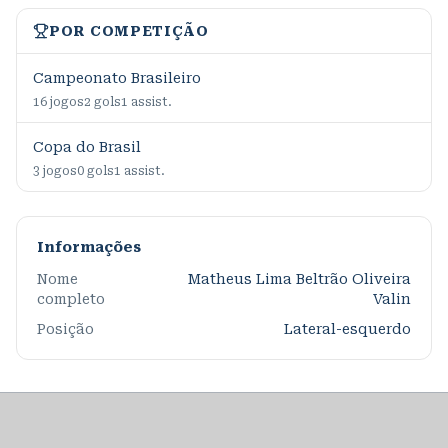
POR COMPETIÇÃO
Campeonato Brasileiro
16
jogos
2
gols
1
assist.
Copa do Brasil
3
jogos
0
gols
1
assist.
Informações
Nome
Matheus Lima Beltrão Oliveira
completo
Valin
Posição
Lateral-esquerdo