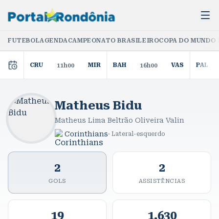
FUTEBOL
AGENDA
CAMPEONATO BRASILEIRO
COPA DO MUNDO 
CRU
MIR
BAH
VAS
PAL
11h00
16h00
Matheus Bidu
Matheus Lima Beltrão Oliveira Valin
Corinthians
·
Lateral-esquerdo
2
2
GOLS
ASSISTÊNCIAS
19
1.630