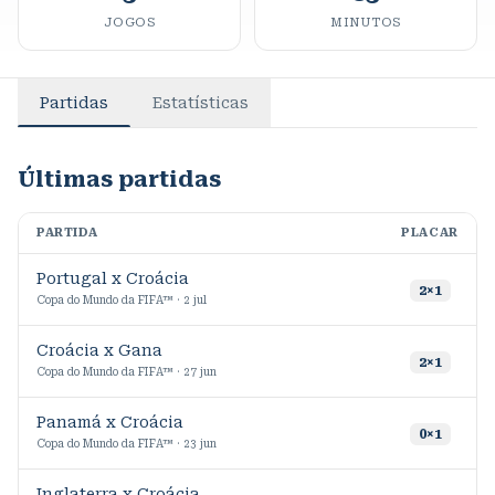
JOGOS
MINUTOS
Partidas
Estatísticas
Últimas partidas
PARTIDA
PLACAR
M
Portugal x Croácia
2
×
1
Copa do Mundo da FIFA™ · 2 jul
Croácia x Gana
1
2
×
1
Copa do Mundo da FIFA™ · 27 jun
Panamá x Croácia
4
0
×
1
Copa do Mundo da FIFA™ · 23 jun
Inglaterra x Croácia