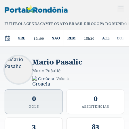
FUTEBOL
AGENDA
CAMPEONATO BRASILEIRO
COPA DO MUNDO 
GRE
SAO
REM
ATL
COR
16h00
18h30
Mario Pasalic
Mario Pašalić
Croácia
·
Volante
0
0
GOLS
ASSISTÊNCIAS
3
83