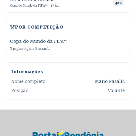
2
4
×
2
Copa do Mundo da FIFA™ · 17 jun
POR COMPETIÇÃO
Copa do Mundo da FIFA™
3
jogos
0
gols
0
assist.
Informações
Nome completo
Mario Pašalić
Posição
Volante