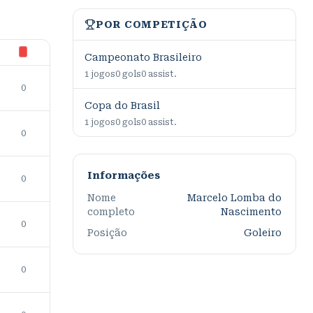
POR COMPETIÇÃO
Campeonato Brasileiro
1
jogos
0
gols
0
assist.
0
Copa do Brasil
1
jogos
0
gols
0
assist.
0
Informações
0
Nome
Marcelo Lomba do
completo
Nascimento
0
Posição
Goleiro
0