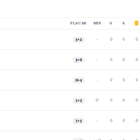
PLACAR
MIN
G
A
-
0
0
0
3
×
2
-
0
0
0
3
×
0
-
0
0
0
0
×
4
0'
0
0
0
1
×
2
-
0
0
0
1
×
3