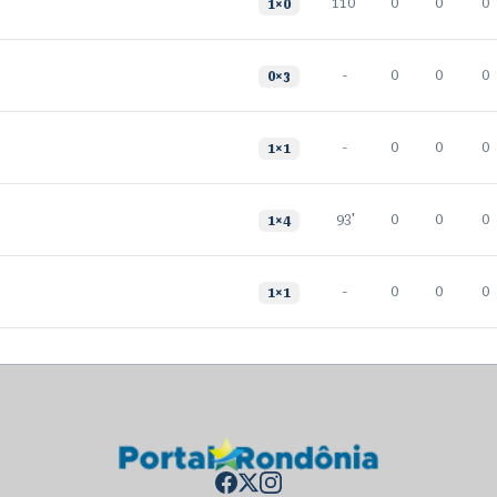
110'
0
0
0
1
×
0
-
0
0
0
0
×
3
-
0
0
0
1
×
1
93'
0
0
0
1
×
4
-
0
0
0
1
×
1