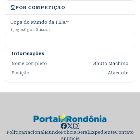
POR COMPETIÇÃO
Copa do Mundo da FIFA™
1
jogos
0
gols
0
assist.
Informações
Nome completo
Shuto Machino
Posição
Atacante
Política
Nacional
Mundo
Polícia
Geral
Expediente
Contato
Anuncie