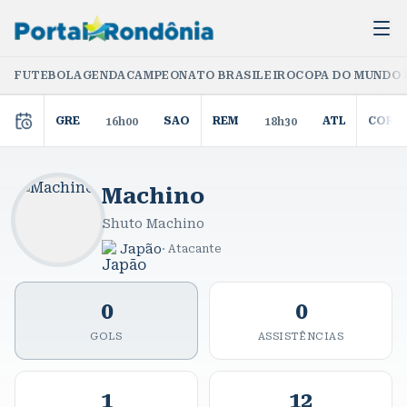
FUTEBOL
AGENDA
CAMPEONATO BRASILEIRO
COPA DO MUNDO 
GRE
SAO
REM
ATL
COR
16h00
18h30
Machino
Shuto Machino
Japão
·
Atacante
0
0
GOLS
ASSISTÊNCIAS
1
12