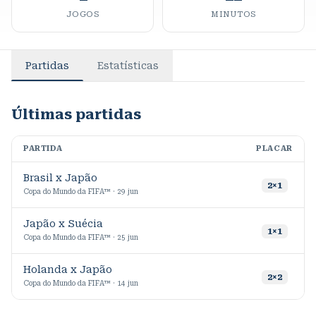
JOGOS
MINUTOS
Partidas
Estatísticas
Últimas partidas
PARTIDA
PLACAR
M
Brasil x Japão
1
2
×
1
Copa do Mundo da FIFA™ · 29 jun
Japão x Suécia
1
×
1
Copa do Mundo da FIFA™ · 25 jun
Holanda x Japão
2
×
2
Copa do Mundo da FIFA™ · 14 jun