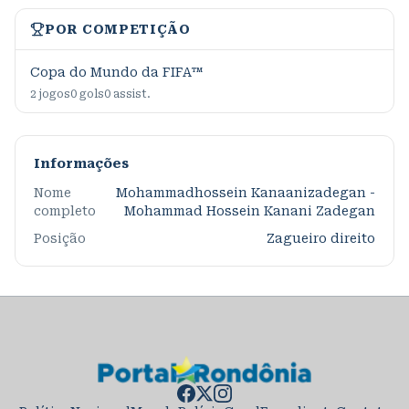
POR COMPETIÇÃO
Copa do Mundo da FIFA™
2
jogos
0
gols
0
assist.
Informações
Nome
Mohammadhossein Kanaanizadegan -
completo
Mohammad Hossein Kanani Zadegan
Posição
Zagueiro direito