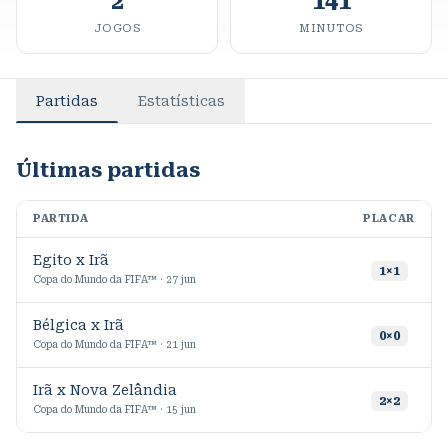
2
141
JOGOS
MINUTOS
Partidas
Estatísticas
Últimas partidas
PARTIDA
PLACAR
M
Egito x Irã
4
1
×
1
Copa do Mundo da FIFA™ · 27 jun
Bélgica x Irã
9
0
×
0
Copa do Mundo da FIFA™ · 21 jun
Irã x Nova Zelândia
2
×
2
Copa do Mundo da FIFA™ · 15 jun