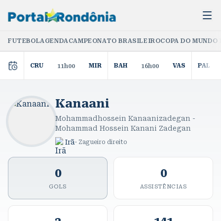
FUTEBOL
AGENDA
CAMPEONATO BRASILEIRO
COPA DO MUNDO 
CRU
MIR
BAH
VAS
PAL
11h00
16h00
Kanaani
Mohammadhossein Kanaanizadegan -
Mohammad Hossein Kanani Zadegan
Irã
·
Zagueiro direito
0
0
GOLS
ASSISTÊNCIAS