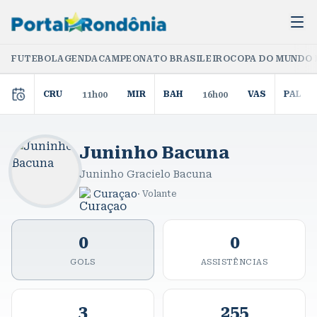
FUTEBOL
AGENDA
CAMPEONATO BRASILEIRO
COPA DO MUNDO 
CRU
MIR
BAH
VAS
PAL
11h00
16h00
Juninho Bacuna
Juninho Gracielo Bacuna
Curaçao
·
Volante
0
0
GOLS
ASSISTÊNCIAS
3
255