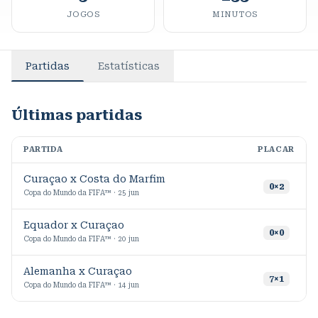
JOGOS
MINUTOS
Partidas
Estatísticas
Últimas partidas
PARTIDA
PLACAR
M
Curaçao x Costa do Marfim
9
0
×
2
Copa do Mundo da FIFA™ · 25 jun
Equador x Curaçao
7
0
×
0
Copa do Mundo da FIFA™ · 20 jun
Alemanha x Curaçao
9
7
×
1
Copa do Mundo da FIFA™ · 14 jun