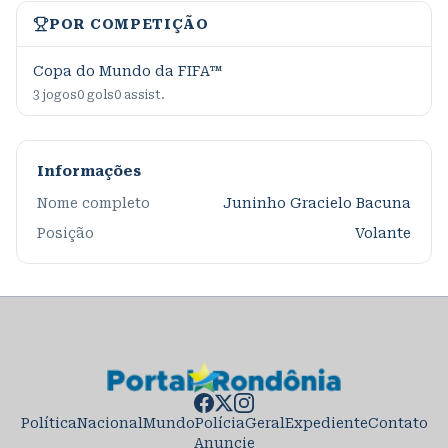
POR COMPETIÇÃO
Copa do Mundo da FIFA™
3
jogos
0
gols
0
assist.
Informações
Nome completo
Juninho Gracielo Bacuna
Posição
Volante
Política
Nacional
Mundo
Polícia
Geral
Expediente
Contato
Anuncie