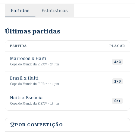
Partidas
Estatísticas
Últimas partidas
PARTIDA
PLACAR
M
Marrocos x Haiti
8
4
×
2
Copa do Mundo da FIFA™ · 24 jun
Brasil x Haiti
1
3
×
0
Copa do Mundo da FIFA™ · 19 jun
Haiti x Escócia
2
0
×
1
Copa do Mundo da FIFA™ · 13 jun
POR COMPETIÇÃO