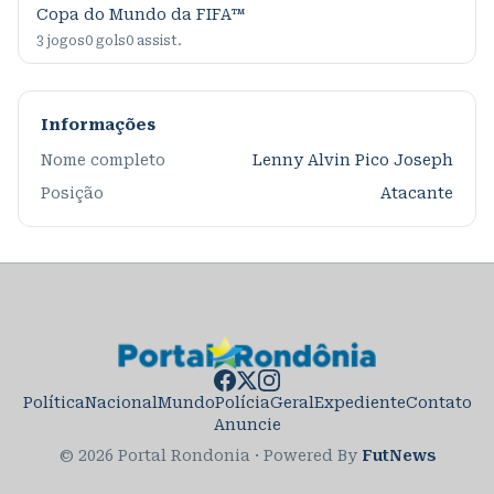
Copa do Mundo da FIFA™
3
jogos
0
gols
0
assist.
Informações
Nome completo
Lenny Alvin Pico Joseph
Posição
Atacante
Política
Nacional
Mundo
Polícia
Geral
Expediente
Contato
Anuncie
© 2026 Portal Rondonia
·
Powered By
FutNews