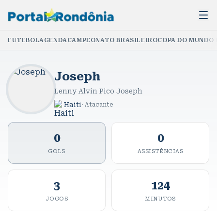
FUTEBOL
AGENDA
CAMPEONATO BRASILEIRO
COPA DO MUNDO 
Joseph
Lenny Alvin Pico Joseph
Haiti
·
Atacante
0
0
GOLS
ASSISTÊNCIAS
3
124
JOGOS
MINUTOS