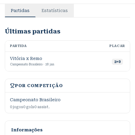
Partidas
Estatísticas
Últimas partidas
PARTIDA
PLACAR
M
Vitória x Remo
2
×
0
Campeonato Brasileiro · 28 jan
POR COMPETIÇÃO
Campeonato Brasileiro
0
jogos
0
gols
0
assist.
Informações