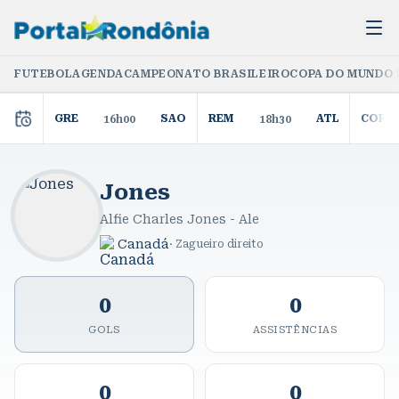
FUTEBOL
AGENDA
CAMPEONATO BRASILEIRO
COPA DO MUNDO 
GRE
SAO
REM
ATL
COR
16h00
18h30
Jones
Alfie Charles Jones - Ale
Canadá
·
Zagueiro direito
0
0
GOLS
ASSISTÊNCIAS
0
0