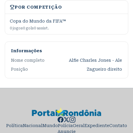
POR COMPETIÇÃO
Copa do Mundo da FIFA™
0
jogos
0
gols
0
assist.
Informações
Nome completo
Alfie Charles Jones - Ale
Posição
Zagueiro direito
Política
Nacional
Mundo
Polícia
Geral
Expediente
Contato
Anuncie