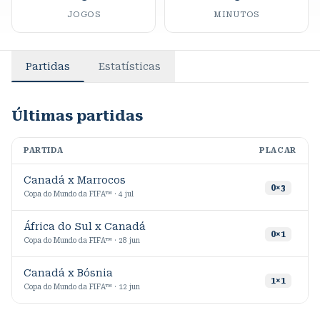
JOGOS
MINUTOS
Partidas
Estatísticas
Últimas partidas
PARTIDA
PLACAR
M
Canadá x Marrocos
0
×
3
Copa do Mundo da FIFA™ · 4 jul
África do Sul x Canadá
0
×
1
Copa do Mundo da FIFA™ · 28 jun
Canadá x Bósnia
1
×
1
Copa do Mundo da FIFA™ · 12 jun