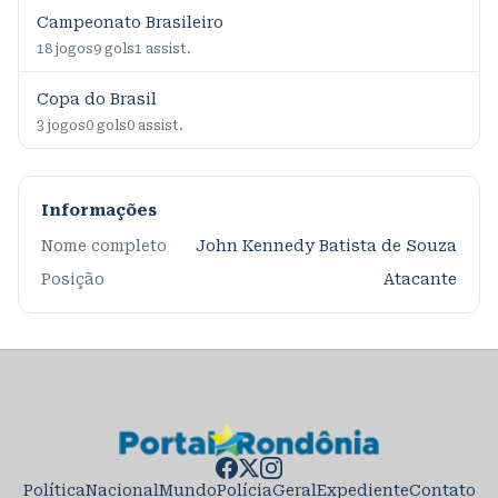
Campeonato Brasileiro
18
jogos
9
gols
1
assist.
Copa do Brasil
3
jogos
0
gols
0
assist.
Informações
Nome completo
John Kennedy Batista de Souza
Posição
Atacante
Política
Nacional
Mundo
Polícia
Geral
Expediente
Contato