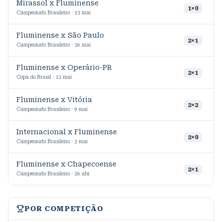
Mirassol x Fluminense
7
1
×
0
Campeonato Brasileiro · 23 mai
Fluminense x São Paulo
6
2
×
1
Campeonato Brasileiro · 16 mai
Fluminense x Operário-PR
7
2
×
1
Copa do Brasil · 12 mai
Fluminense x Vitória
9
2
×
2
Campeonato Brasileiro · 9 mai
Internacional x Fluminense
9
2
×
0
Campeonato Brasileiro · 3 mai
Fluminense x Chapecoense
1
2
×
1
Campeonato Brasileiro · 26 abr
POR COMPETIÇÃO