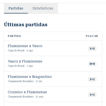
Partidas
Estatísticas
Últimas partidas
PARTIDA
PLACAR
M
Fluminense x Vasco
5
1
×
3
Copa do Brasil · 5 ago
Vasco x Fluminense
8
0
×
0
Copa do Brasil · 1 ago
Fluminense x Bragantino
3
1
×
1
Campeonato Brasileiro · 17 jul
Cruzeiro x Fluminense
7
1
×
1
Campeonato Brasileiro · 31 mai