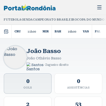
FUTEBOL
AGENDA
CAMPEONATO BRASILEIRO
COPA DO MUNDO 
CRU
MIR
BAH
VAS
PAL
11h00
16h00
João Basso
João Othávio Basso
Santos
·
Zagueiro direito
0
0
GOLS
ASSISTÊNCIAS
2
53