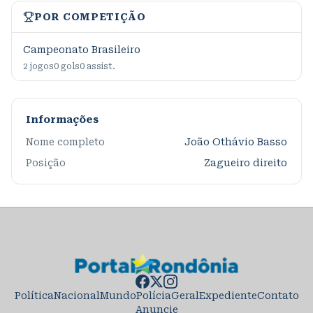
POR COMPETIÇÃO
Campeonato Brasileiro
2
jogos
0
gols
0
assist.
Informações
Nome completo
João Othávio Basso
Posição
Zagueiro direito
Política
Nacional
Mundo
Polícia
Geral
Expediente
Contato
Anuncie