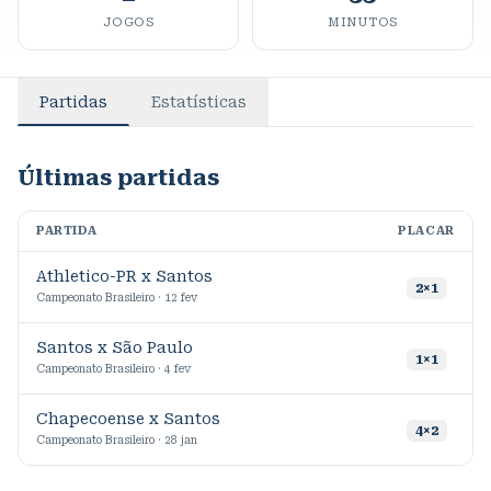
JOGOS
MINUTOS
Partidas
Estatísticas
Últimas partidas
PARTIDA
PLACAR
M
Athletico-PR x Santos
2
×
1
Campeonato Brasileiro · 12 fev
Santos x São Paulo
4
1
×
1
Campeonato Brasileiro · 4 fev
Chapecoense x Santos
4
×
2
Campeonato Brasileiro · 28 jan