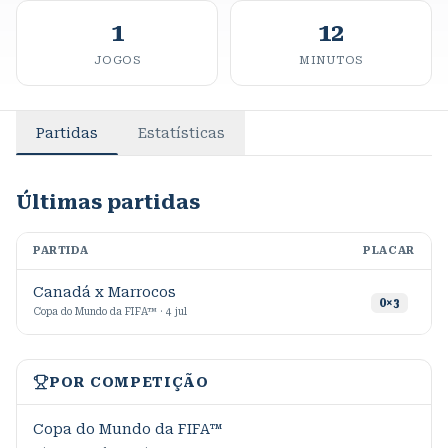
1
12
JOGOS
MINUTOS
Partidas
Estatísticas
Últimas partidas
PARTIDA
PLACAR
M
Canadá x Marrocos
1
0
×
3
Copa do Mundo da FIFA™ · 4 jul
POR COMPETIÇÃO
Copa do Mundo da FIFA™