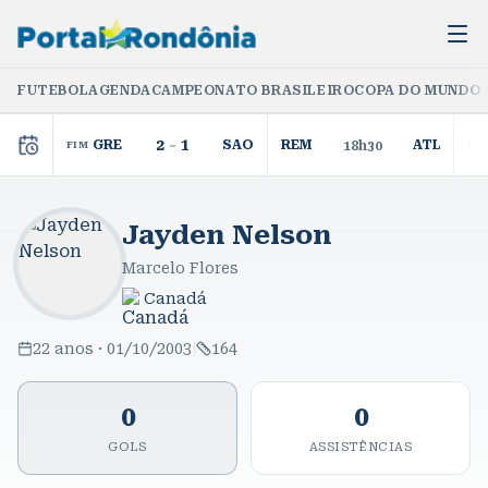
FUTEBOL
AGENDA
CAMPEONATO BRASILEIRO
COPA DO MUNDO 
2
-
1
GRE
SAO
REM
ATL
C
18h30
FIM
Jayden Nelson
Marcelo Flores
Canadá
22 anos · 01/10/2003
|
164
0
0
GOLS
ASSISTÊNCIAS