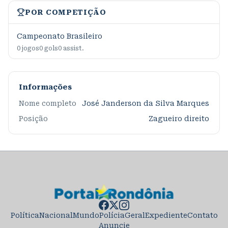
POR COMPETIÇÃO
Campeonato Brasileiro
0
jogos
0
gols
0
assist.
Informações
Nome completo
José Janderson da Silva Marques
Posição
Zagueiro direito
Política
Nacional
Mundo
Polícia
Geral
Expediente
Contato
Anuncie