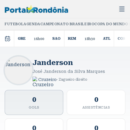
FUTEBOL
AGENDA
CAMPEONATO BRASILEIRO
COPA DO MUNDO 
GRE
SAO
REM
ATL
COR
16h00
18h30
Janderson
José Janderson da Silva Marques
Cruzeiro
·
Zagueiro direito
0
0
GOLS
ASSISTÊNCIAS
0
0