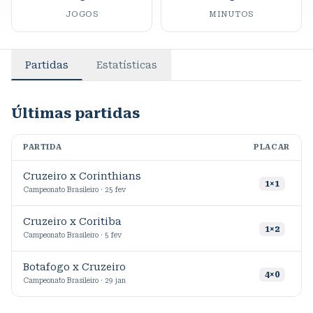
JOGOS
MINUTOS
Partidas
Estatísticas
Últimas partidas
PARTIDA
PLACAR
M
Cruzeiro x Corinthians
1
×
1
Campeonato Brasileiro · 25 fev
Cruzeiro x Coritiba
1
×
2
Campeonato Brasileiro · 5 fev
Botafogo x Cruzeiro
4
×
0
Campeonato Brasileiro · 29 jan