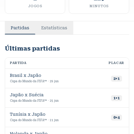
JOGOS
MINUTOS
Partidas
Estatísticas
Últimas partidas
PARTIDA
PLACAR
M
Brasil x Japão
2
×
1
Copa do Mundo da FIFA™ · 29 jun
Japão x Suécia
3
1
×
1
Copa do Mundo da FIFA™ · 25 jun
Tunísia x Japão
9
0
×
4
Copa do Mundo da FIFA™ · 21 jun
Holanda x Japão