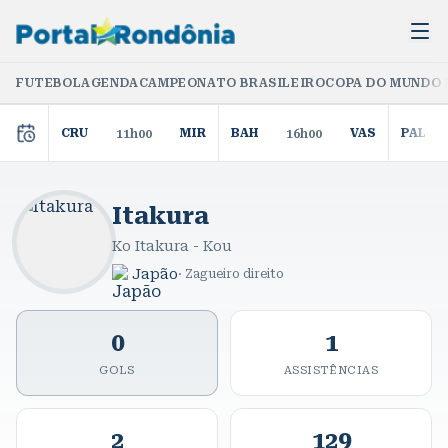
FUTEBOL
AGENDA
CAMPEONATO BRASILEIRO
COPA DO MUNDO 
CRU
MIR
BAH
VAS
PAL
11h00
16h00
Itakura
Ko Itakura - Kou
Japão
·
Zagueiro direito
0
1
GOLS
ASSISTÊNCIAS
2
129