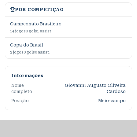
POR COMPETIÇÃO
Campeonato Brasileiro
14
jogos
0
gols
1
assist.
Copa do Brasil
3
jogos
0
gols
0
assist.
Informações
Nome
Giovanni Augusto Oliveira
completo
Cardoso
Posição
Meio-campo