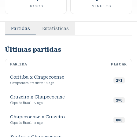
JOGOS
MINUTOS
Partidas
Estatísticas
Últimas partidas
PARTIDA
PLACAR
M
Coritiba x Chapecoense
9
2
×
1
Campeonato Brasileiro · 8 ago
Cruzeiro x Chapecoense
6
2
×
0
Copa do Brasil · 5 ago
Chapecoense x Cruzeiro
7
0
×
0
Copa do Brasil · 2 ago
Santos x Chapecoense