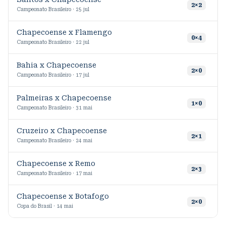
4
2
×
2
Campeonato Brasileiro · 25 jul
Chapecoense x Flamengo
6
0
×
4
Campeonato Brasileiro · 22 jul
Bahia x Chapecoense
9
2
×
0
Campeonato Brasileiro · 17 jul
Palmeiras x Chapecoense
6
1
×
0
Campeonato Brasileiro · 31 mai
Cruzeiro x Chapecoense
2
×
1
Campeonato Brasileiro · 24 mai
Chapecoense x Remo
2
×
3
Campeonato Brasileiro · 17 mai
Chapecoense x Botafogo
3
2
×
0
Copa do Brasil · 14 mai