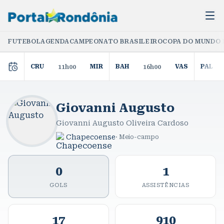
FUTEBOL
AGENDA
CAMPEONATO BRASILEIRO
COPA DO MUNDO 
CRU
MIR
BAH
VAS
PAL
11h00
16h00
Giovanni Augusto
Giovanni Augusto Oliveira Cardoso
Chapecoense
·
Meio-campo
0
1
GOLS
ASSISTÊNCIAS
17
910