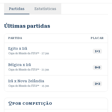
Partidas
Estatísticas
Últimas partidas
PARTIDA
PLACAR
M
Egito x Irã
9
1
×
1
Copa do Mundo da FIFA™ · 27 jun
Bélgica x Irã
0
×
0
Copa do Mundo da FIFA™ · 21 jun
Irã x Nova Zelândia
2
×
2
Copa do Mundo da FIFA™ · 15 jun
POR COMPETIÇÃO