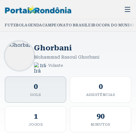
FUTEBOL
AGENDA
CAMPEONATO BRASILEIRO
COPA DO MUNDO 
Ghorbani
Mohammad Rasoul Ghorbani
Irã
·
Volante
0
0
GOLS
ASSISTÊNCIAS
1
90
JOGOS
MINUTOS