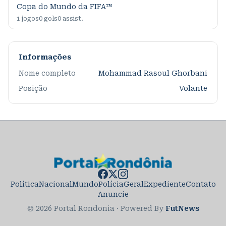
Copa do Mundo da FIFA™
1
jogos
0
gols
0
assist.
Informações
Nome completo
Mohammad Rasoul Ghorbani
Posição
Volante
Política
Nacional
Mundo
Polícia
Geral
Expediente
Contato
Anuncie
© 2026 Portal Rondonia
·
Powered By
FutNews