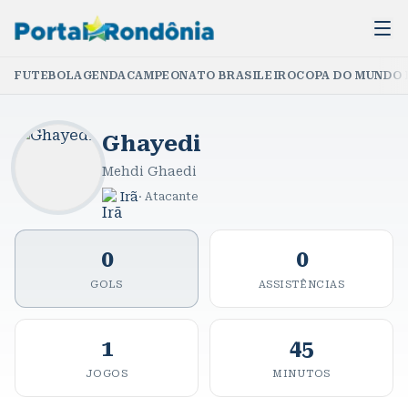
FUTEBOL
AGENDA
CAMPEONATO BRASILEIRO
COPA DO MUNDO 
Ghayedi
Mehdi Ghaedi
Irã
·
Atacante
0
0
GOLS
ASSISTÊNCIAS
1
45
JOGOS
MINUTOS