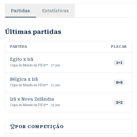
Partidas
Estatísticas
Últimas partidas
PARTIDA
PLACAR
M
Egito x Irã
1
×
1
Copa do Mundo da FIFA™ · 27 jun
Bélgica x Irã
0
×
0
Copa do Mundo da FIFA™ · 21 jun
Irã x Nova Zelândia
4
2
×
2
Copa do Mundo da FIFA™ · 15 jun
POR COMPETIÇÃO