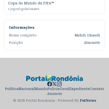
Copa do Mundo da FIFA™
1
jogos
0
gols
0
assist.
Informações
Nome completo
Mehdi Ghaedi
Posição
Atacante
Política
Nacional
Mundo
Polícia
Geral
Expediente
Contato
Anuncie
© 2026 Portal Rondonia
·
Powered By
FutNews