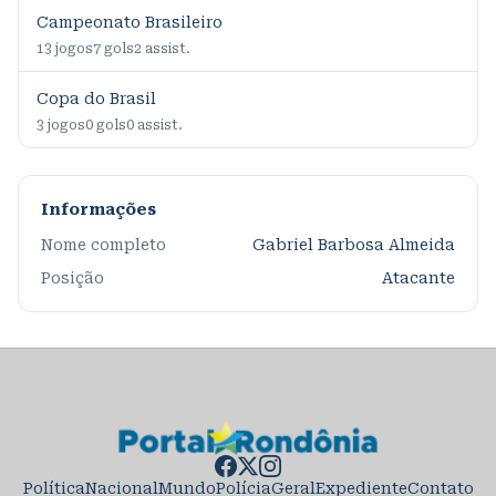
Campeonato Brasileiro
13
jogos
7
gols
2
assist.
Copa do Brasil
3
jogos
0
gols
0
assist.
Informações
Nome completo
Gabriel Barbosa Almeida
Posição
Atacante
Política
Nacional
Mundo
Polícia
Geral
Expediente
Contato