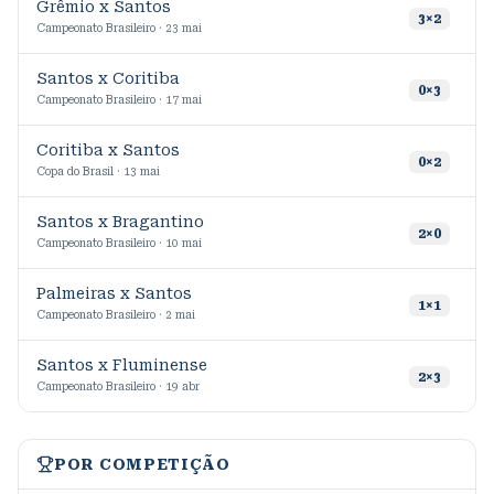
Grêmio x Santos
8
3
×
2
Campeonato Brasileiro · 23 mai
Santos x Coritiba
4
0
×
3
Campeonato Brasileiro · 17 mai
Coritiba x Santos
0
×
2
Copa do Brasil · 13 mai
Santos x Bragantino
1
2
×
0
Campeonato Brasileiro · 10 mai
Palmeiras x Santos
8
1
×
1
Campeonato Brasileiro · 2 mai
Santos x Fluminense
9
2
×
3
Campeonato Brasileiro · 19 abr
POR COMPETIÇÃO