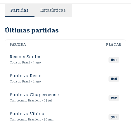
Partidas
Estatísticas
Últimas partidas
PARTIDA
PLACAR
M
Remo x Santos
4
0
×
1
Copa do Brasil · 4 ago
Santos x Remo
7
0
×
0
Copa do Brasil · 1 ago
Santos x Chapecoense
8
2
×
2
Campeonato Brasileiro · 25 jul
Santos x Vitória
6
3
×
1
Campeonato Brasileiro · 30 mai