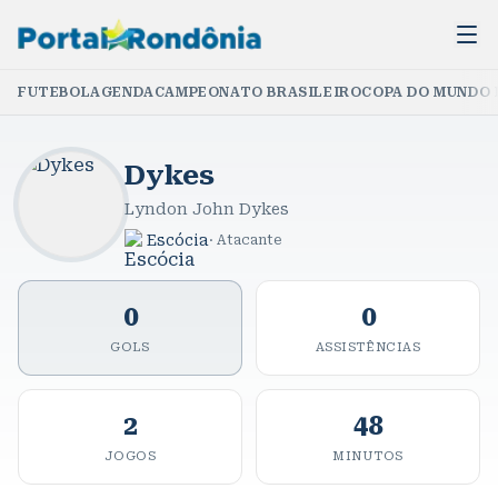
FUTEBOL
AGENDA
CAMPEONATO BRASILEIRO
COPA DO MUNDO 
Dykes
Lyndon John Dykes
Escócia
·
Atacante
0
0
GOLS
ASSISTÊNCIAS
2
48
JOGOS
MINUTOS