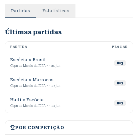
Partidas
Estatísticas
Últimas partidas
PARTIDA
PLACAR
M
Escócia x Brasil
0
×
3
Copa do Mundo da FIFA™ · 24 jun
Escócia x Marrocos
2
0
×
1
Copa do Mundo da FIFA™ · 19 jun
Haiti x Escócia
2
0
×
1
Copa do Mundo da FIFA™ · 13 jun
POR COMPETIÇÃO