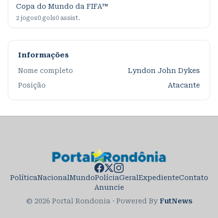
Copa do Mundo da FIFA™
2
jogos
0
gols
0
assist.
Informações
Nome completo
Lyndon John Dykes
Posição
Atacante
Política
Nacional
Mundo
Polícia
Geral
Expediente
Contato
Anuncie
© 2026 Portal Rondonia
·
Powered By
FutNews