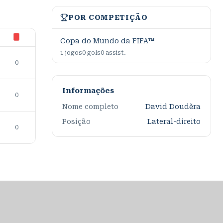
POR COMPETIÇÃO
Copa do Mundo da FIFA™
1
jogos
0
gols
0
assist.
0
Informações
0
Nome completo
David Douděra
Posição
Lateral-direito
0