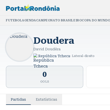
FUTEBOL
AGENDA
CAMPEONATO BRASILEIRO
COPA DO MUNDO
Doudera
David Douděra
República Tcheca
·
Lateral-direito
0
GOLS
Partidas
Estatísticas