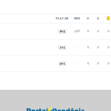
PLACAR
MIN
G
A
100'
0
0
0
0
×
3
-
0
0
0
1
×
1
-
0
0
0
2
×
1