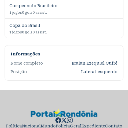
Campeonato Brasileiro
1
jogos
0
gols
0
assist.
Copa do Brasil
1
jogos
0
gols
0
assist.
Informações
Nome completo
Braian Ezequiel Cufré
Posição
Lateral-esquerdo
Política
Nacional
Mundo
Polícia
Geral
Expediente
Contato