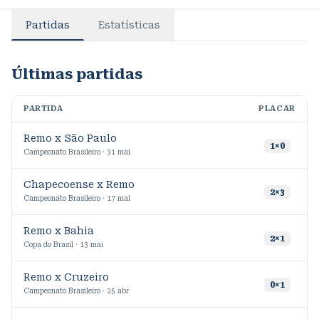
Partidas
Estatísticas
Últimas partidas
PARTIDA
PLACAR
M
Remo x São Paulo
1
×
0
Campeonato Brasileiro · 31 mai
Chapecoense x Remo
2
×
3
Campeonato Brasileiro · 17 mai
Remo x Bahia
2
×
1
Copa do Brasil · 13 mai
Remo x Cruzeiro
0
×
1
Campeonato Brasileiro · 25 abr