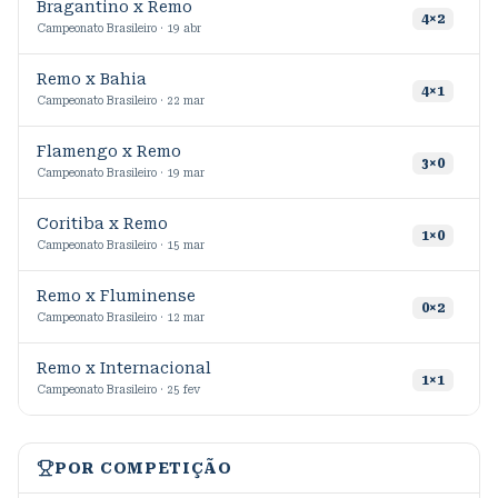
Bragantino x Remo
4
×
2
Campeonato Brasileiro · 19 abr
Remo x Bahia
4
×
1
Campeonato Brasileiro · 22 mar
Flamengo x Remo
3
×
0
Campeonato Brasileiro · 19 mar
Coritiba x Remo
1
×
0
Campeonato Brasileiro · 15 mar
Remo x Fluminense
0
×
2
Campeonato Brasileiro · 12 mar
Remo x Internacional
3
1
×
1
Campeonato Brasileiro · 25 fev
POR COMPETIÇÃO