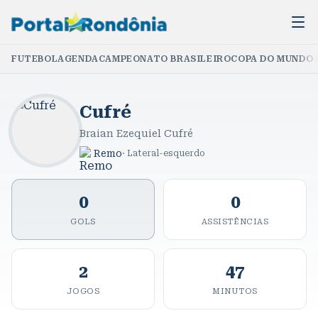
FUTEBOL
AGENDA
CAMPEONATO BRASILEIRO
COPA DO MUNDO 
Cufré
Braian Ezequiel Cufré
Remo
·
Lateral-esquerdo
0
0
GOLS
ASSISTÊNCIAS
2
47
JOGOS
MINUTOS