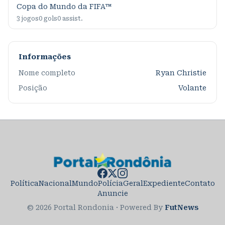
Copa do Mundo da FIFA™
3
jogos
0
gols
0
assist.
Informações
Nome completo
Ryan Christie
Posição
Volante
Política
Nacional
Mundo
Polícia
Geral
Expediente
Contato
Anuncie
© 2026 Portal Rondonia
·
Powered By
FutNews