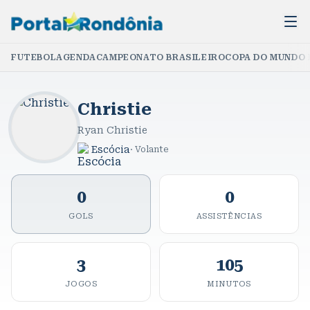
FUTEBOL
AGENDA
CAMPEONATO BRASILEIRO
COPA DO MUNDO 
Christie
Ryan Christie
Escócia
·
Volante
0
0
GOLS
ASSISTÊNCIAS
3
105
JOGOS
MINUTOS