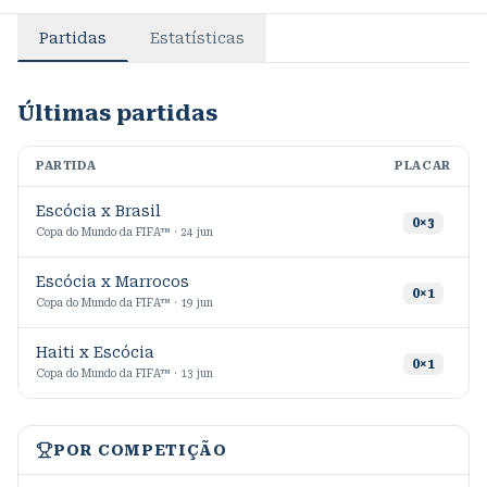
Partidas
Estatísticas
Últimas partidas
PARTIDA
PLACAR
M
Escócia x Brasil
1
0
×
3
Copa do Mundo da FIFA™ · 24 jun
Escócia x Marrocos
7
0
×
1
Copa do Mundo da FIFA™ · 19 jun
Haiti x Escócia
2
0
×
1
Copa do Mundo da FIFA™ · 13 jun
POR COMPETIÇÃO