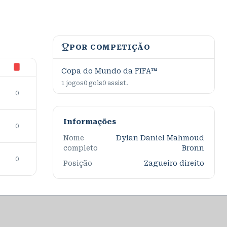
POR COMPETIÇÃO
Copa do Mundo da FIFA™
1
jogos
0
gols
0
assist.
0
Informações
0
Nome
Dylan Daniel Mahmoud
completo
Bronn
0
Posição
Zagueiro direito