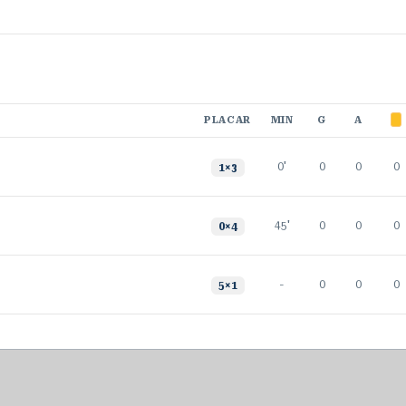
PLACAR
MIN
G
A
0'
0
0
0
1
×
3
45'
0
0
0
0
×
4
-
0
0
0
5
×
1