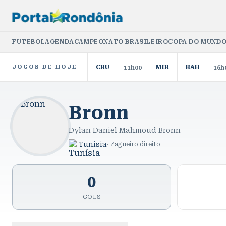
FUTEBOL
AGENDA
CAMPEONATO BRASILEIRO
COPA DO MUNDO
JOGOS DE HOJE
CRU
MIR
BAH
11h00
16h
Bronn
Dylan Daniel Mahmoud Bronn
Tunísia
·
Zagueiro direito
0
GOLS