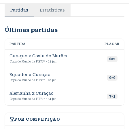
Partidas
Estatísticas
Últimas partidas
PARTIDA
PLACAR
M
Curaçao x Costa do Marfim
0
×
2
Copa do Mundo da FIFA™ · 25 jun
Equador x Curaçao
2
0
×
0
Copa do Mundo da FIFA™ · 20 jun
Alemanha x Curaçao
9
7
×
1
Copa do Mundo da FIFA™ · 14 jun
POR COMPETIÇÃO