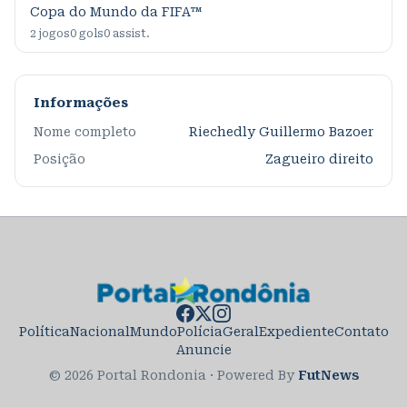
Copa do Mundo da FIFA™
2
jogos
0
gols
0
assist.
Informações
Nome completo
Riechedly Guillermo Bazoer
Posição
Zagueiro direito
Política
Nacional
Mundo
Polícia
Geral
Expediente
Contato
Anuncie
© 2026 Portal Rondonia
·
Powered By
FutNews