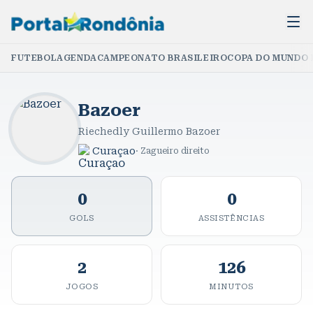
FUTEBOL
AGENDA
CAMPEONATO BRASILEIRO
COPA DO MUNDO 
Bazoer
Riechedly Guillermo Bazoer
Curaçao
·
Zagueiro direito
0
0
GOLS
ASSISTÊNCIAS
2
126
JOGOS
MINUTOS