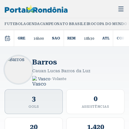
FUTEBOL
AGENDA
CAMPEONATO BRASILEIRO
COPA DO MUNDO 
GRE
SAO
REM
ATL
COR
16h00
18h30
Barros
Cauan Lucas Barros da Luz
Vasco
·
Volante
3
0
GOLS
ASSISTÊNCIAS
20
1.420