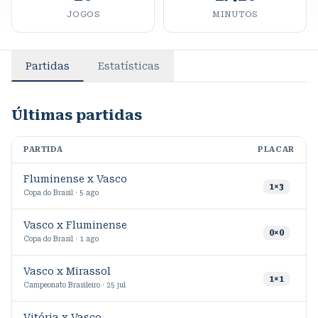
JOGOS
MINUTOS
Partidas
Estatísticas
Últimas partidas
PARTIDA
PLACAR
M
Fluminense x Vasco
1
×
3
Copa do Brasil · 5 ago
Vasco x Fluminense
2
0
×
0
Copa do Brasil · 1 ago
Vasco x Mirassol
7
1
×
1
Campeonato Brasileiro · 25 jul
Vitória x Vasco