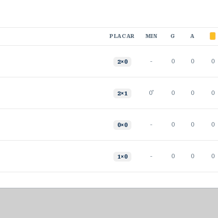
PLACAR
MIN
G
A
-
0
0
0
2
×
0
0'
0
0
0
2
×
1
-
0
0
0
0
×
0
-
0
0
0
1
×
0