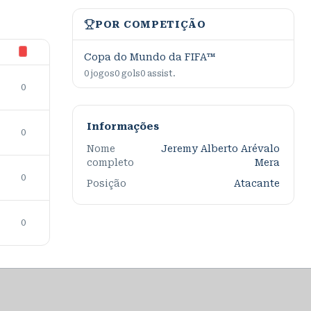
POR COMPETIÇÃO
Copa do Mundo da FIFA™
0
jogos
0
gols
0
assist.
0
Informações
0
Nome
Jeremy Alberto Arévalo
completo
Mera
0
Posição
Atacante
0