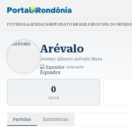
FUTEBOL
AGENDA
CAMPEONATO BRASILEIRO
COPA DO MUNDO
Arévalo
Jeremy Alberto Arévalo Mera
Equador
·
Atacante
0
GOLS
Partidas
Estatísticas