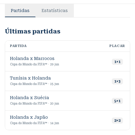
Partidas
Estatísticas
Últimas partidas
PARTIDA
PLACAR
M
Holanda x Marrocos
7
1
×
1
Copa do Mundo da FIFA™ · 29 jun
Tunísia x Holanda
9
1
×
3
Copa do Mundo da FIFA™ · 25 jun
Holanda x Suécia
5
×
1
Copa do Mundo da FIFA™ · 20 jun
Holanda x Japão
1
2
×
2
Copa do Mundo da FIFA™ · 14 jun