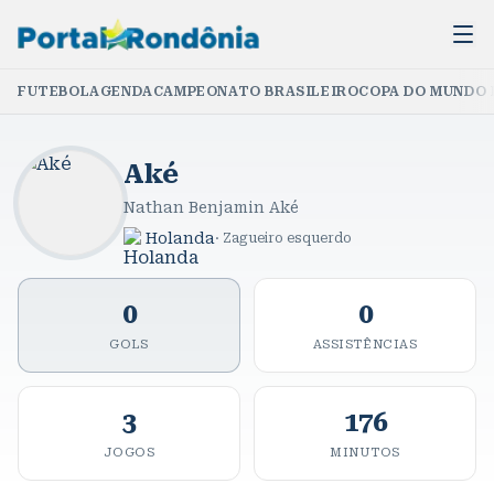
FUTEBOL
AGENDA
CAMPEONATO BRASILEIRO
COPA DO MUNDO 
Aké
Nathan Benjamin Aké
Holanda
·
Zagueiro esquerdo
0
0
GOLS
ASSISTÊNCIAS
3
176
JOGOS
MINUTOS