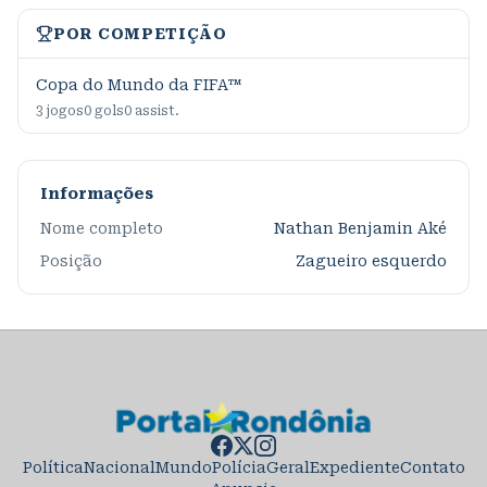
POR COMPETIÇÃO
Copa do Mundo da FIFA™
3
jogos
0
gols
0
assist.
Informações
Nome completo
Nathan Benjamin Aké
Posição
Zagueiro esquerdo
Política
Nacional
Mundo
Polícia
Geral
Expediente
Contato