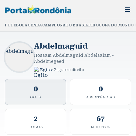
FUTEBOL
AGENDA
CAMPEONATO BRASILEIRO
COPA DO MUNDO 
Abdelmaguid
Hossam Abdelmaguid Abdelsalam -
Abdelmegeed
Egito
·
Zagueiro direito
0
0
GOLS
ASSISTÊNCIAS
2
67
JOGOS
MINUTOS