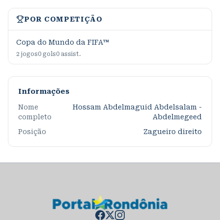
POR COMPETIÇÃO
Copa do Mundo da FIFA™
2
jogos
0
gols
0
assist.
Informações
Nome
Hossam Abdelmaguid Abdelsalam -
completo
Abdelmegeed
Posição
Zagueiro direito